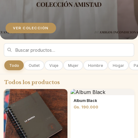
VER COLECCIÓN
Todo
Outlet
Viaje
Mujer
Hombre
Hogar
Pa
Todos los productos
Album Black
Gs. 190.000